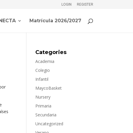
LOGIN
REGISTER
NECTA
Matrícula 2026/2027
Categories
Academia
Colegio
Infantil
 por
MaycoBasket
Nursery
de
Primaria
aíses
Secundaria
Uncategorized
Verano