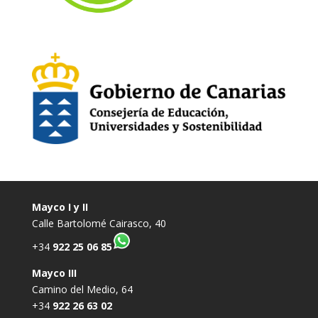
Mayco I y II
Calle Bartolomé Cairasco, 40
+34
922 25 06 85
Mayco III
Camino del Medio, 64
+34
922 26 63 02