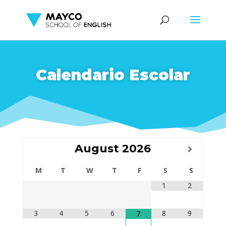
Calendario Escolar
August
2026
M
T
W
T
F
S
S
1
2
3
4
5
6
8
9
7